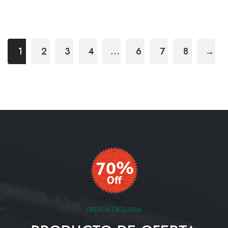
1
2
3
4
…
6
7
8
→
OFERTA EXCLUSIVA