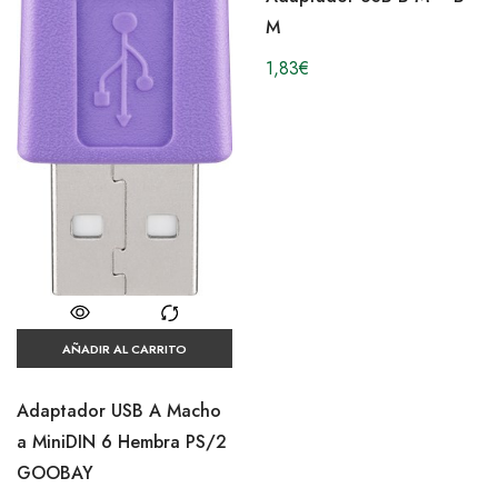
M
1,83
€
AÑADIR AL CARRITO
Adaptador USB A Macho
a MiniDIN 6 Hembra PS/2
GOOBAY