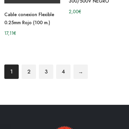
300/500V NEGRO
2,00
€
Cable conexion Flexible
0.25mm Rojo (100 m.)
17,11
€
1
2
3
4
→