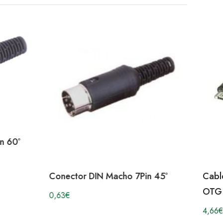
n 60º
Conector DIN Macho 7Pin 45º
Cabl
OTG
0,63
€
4,66
€