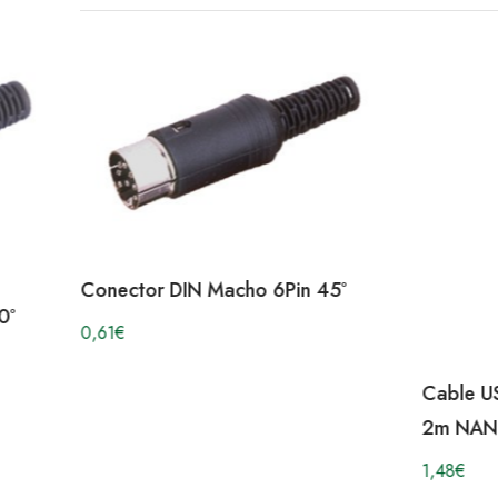
Conector DIN Macho 6Pin 45º
0º
0,61
€
Cable U
2m NAN
1,48
€