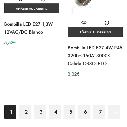
AÑADIR AL CARRITO
Bombilla LED E27 1,3W
12VAC/DC Blanco
AÑADIR AL CARRITO
5,52
€
Bombilla LED E27 4W P45
320Lm 160Âº 3000K
Calida OBSOLETO
3,32
€
1
2
3
4
5
6
7
→