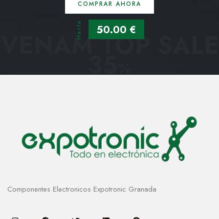
COMPRAR AHORA
Hasta
50.00 €
VENAM TOP SALE
35
%
Componentes Electronicos Expotronic Granada