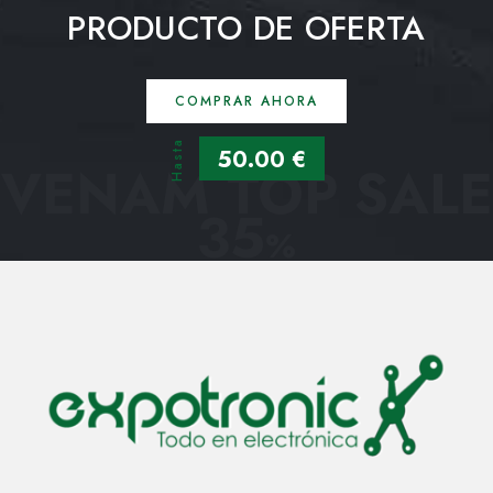
PRODUCTO DE OFERTA
COMPRAR AHORA
Hasta
50.00 €
VENAM TOP SALE
35
%