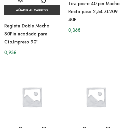
Tira poste 40 pin Macho
AÑADIR AL CARRITO
Recto paso 2,54 ZL209-
40P
Regleta Doble Macho
0,36
€
80Pin acodado para
Cto.Impreso 90º
0,93
€