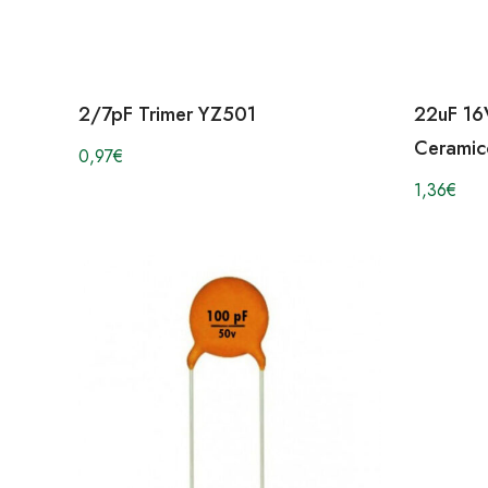
2/7pF Trimer YZ501
22uF 16
Ceramic
0,97
€
1,36
€