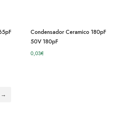
65pF
Condensador Ceramico 180pF
50V 180pF
0,03
€
→