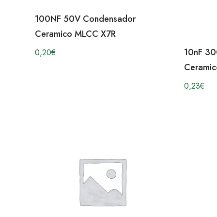
100NF 50V Condensador
Ceramico MLCC X7R
10nF 3
0,20
€
Ceramic
0,23
€