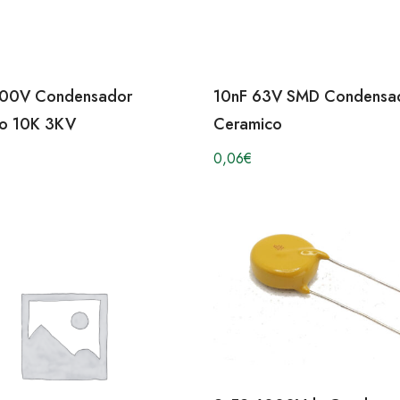
000V Condensador
10nF 63V SMD Condensa
o 10K 3KV
Ceramico
0,06
€