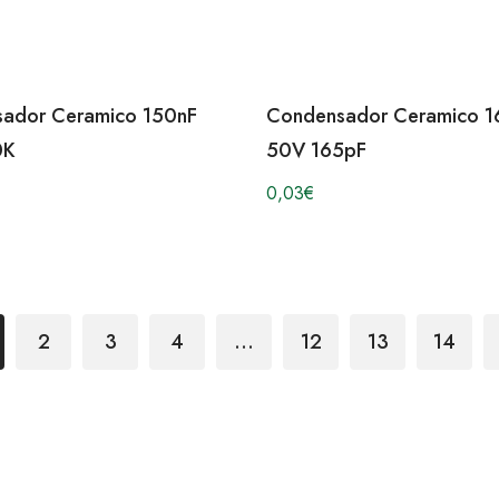
ador Ceramico 150nF
Condensador Ceramico 1
0K
50V 165pF
0,03
€
2
3
4
…
12
13
14