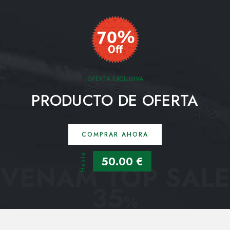
OFERTA EXCLUSIVA
PRODUCTO DE OFERTA
COMPRAR AHORA
Hasta
50.00 €
VENAM TOP SALE
35
%