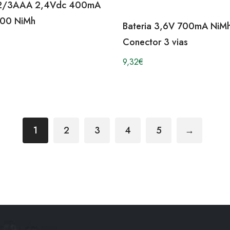
 2/3AAA 2,4Vdc 400mA
00 NiMh
Bateria 3,6V 700mA NiM
Conector 3 vias
9,32
€
1
2
3
4
5
→