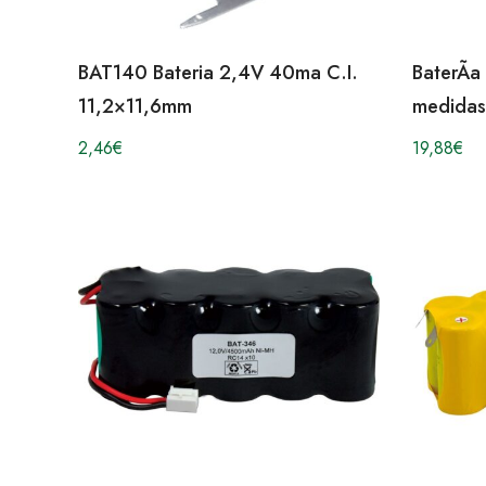
BAT140 Bateria 2,4V 40ma C.I.
BaterÃ­
11,2×11,6mm
medida
2,46
€
19,88
€