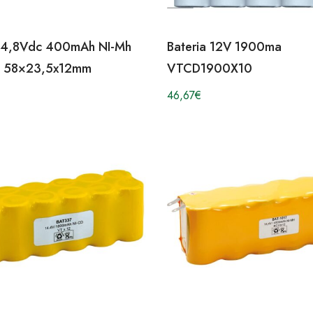
a 4,8Vdc 400mAh NI-Mh
Bateria 12V 1900ma
s 58×23,5x12mm
VTCD1900X10
46,67
€