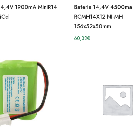
 14,4V 1900mA MiniR14
Bateria 14,4V 4500ma
iCd
RCMH14X12 NI-MH
156x52x50mm
60,32
€