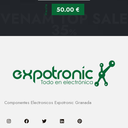
Hasta
50.00 €
VENAM TOP SALE
35
%
Componentes Electronicos Expotronic Granada