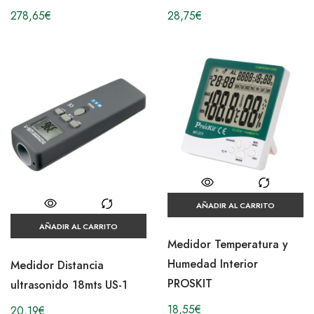
278,65
€
28,75
€
AÑADIR AL CARRITO
AÑADIR AL CARRITO
Medidor Temperatura y
Humedad Interior
Medidor Distancia
PROSKIT
ultrasonido 18mts US-1
18,55
€
20,19
€