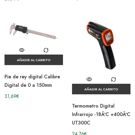
AÑADIR AL CARRITO
Pie de rey digital Calibre
Digital de 0 a 150mm
AÑADIR AL CARRITO
31,69
€
Termometro Digital
Infrarrojo -18ÂºC +400ÂºC
UT300C
24,76
€