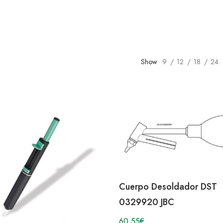
Show
9
12
18
24
Cuerpo Desoldador DST
0329920 JBC
60,55
€