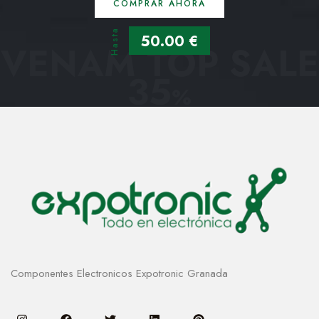
COMPRAR AHORA
Hasta
50.00 €
VENAM TOP SALE
35
%
Componentes Electronicos Expotronic Granada