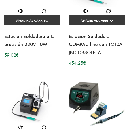
AÑADIR AL CARRITO
AÑADIR AL CARRITO
Estacion Soldadura alta
Estacion Soldadura
precisión 230V 10W
COMPAC line con T210A
JBC OBSOLETA
59,02
€
454,25
€