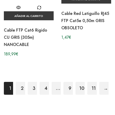
Cable Red Latiguillo RJ45
AÑADIR AL CARRITO
FTP Cat5e 0,50m GRIS
OBSOLETO
Cable FTP Cat6 Rigido
1,47
€
CU GRIS (305m)
NANOCABLE
189,99
€
1
2
3
4
…
9
10
11
→