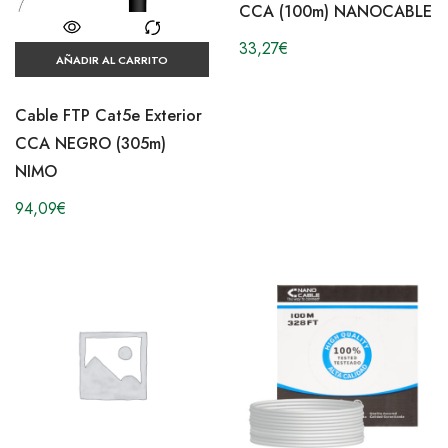
CCA (100m) NANOCABLE
33,27
€
AÑADIR AL CARRITO
Cable FTP Cat5e Exterior
CCA NEGRO (305m)
NIMO
94,09
€