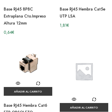
Base RJ45 8P8C
Base RJ45 Hembra Cat5e
Extraplana Cto.Impreso
UTP LSA
Altura 12mm
1,81
€
0,64
€
AÑADIR AL CARRITO
Base RJ45 Hembra Cat6
AÑADIR AL CARRITO