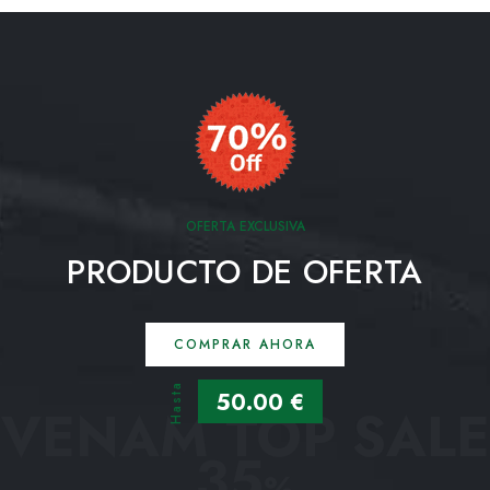
OFERTA EXCLUSIVA
PRODUCTO DE OFERTA
COMPRAR AHORA
Hasta
50.00 €
VENAM TOP SALE
35
%