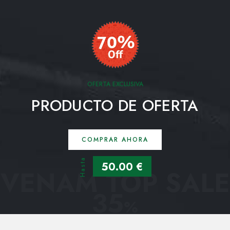
OFERTA EXCLUSIVA
PRODUCTO DE OFERTA
COMPRAR AHORA
Hasta
50.00 €
VENAM TOP SALE
35
%