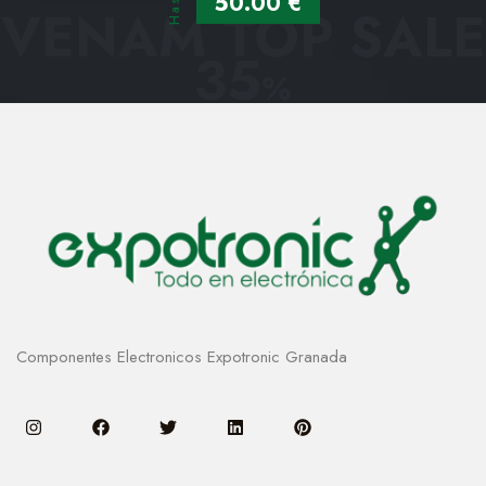
Hasta
50.00 €
VENAM TOP SALE
35
%
Componentes Electronicos Expotronic Granada