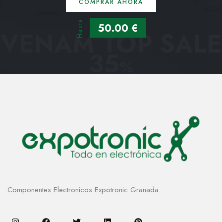
COMPRAR AHORA
Hasta
50.00 €
VENAM TOP SALE
35
%
Componentes Electronicos Expotronic Granada