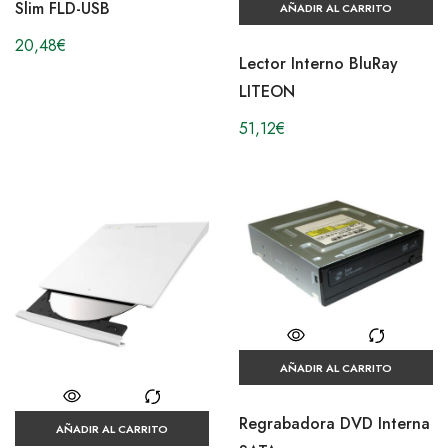
Slim FLD-USB
AÑADIR AL CARRITO
20,48
€
Lector Interno BluRay
LITEON
51,12
€
AÑADIR AL CARRITO
Regrabadora DVD Interna
AÑADIR AL CARRITO