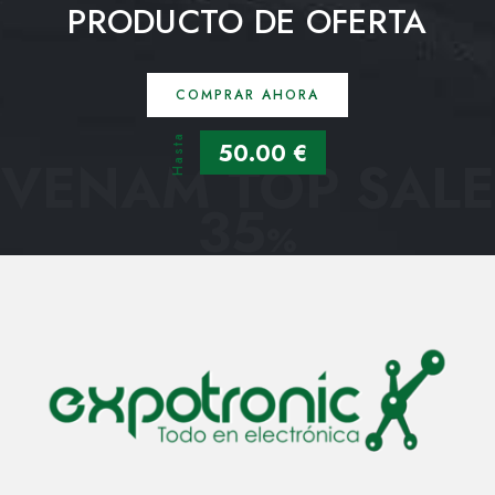
PRODUCTO DE OFERTA
COMPRAR AHORA
Hasta
50.00 €
VENAM TOP SALE
35
%