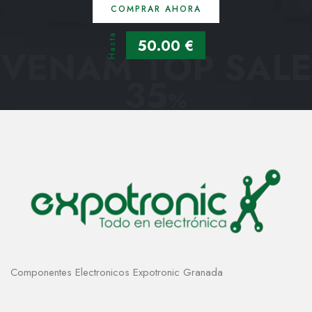
COMPRAR AHORA
Hasta
50.00 €
VENAM TOP SALE
35
%
Componentes Electronicos Expotronic Granada