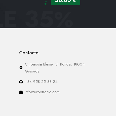
50.00 €
E 35
%
Contacto
C. Joaquín Blume, 3, Ronda, 18004
Granada
+34 958 25 38 24
info@expotronic.com