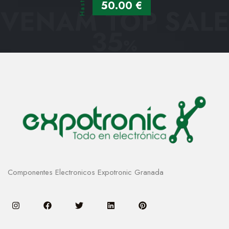
Hasta
50.00 €
VENAM TOP SALE
35
%
Componentes Electronicos Expotronic Granada