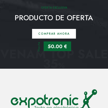
OFERTA EXCLUSIVA
PRODUCTO DE OFERTA
COMPRAR AHORA
Hasta
50.00 €
VENAM TOP SALE
35
%