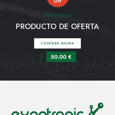
OFERTA EXCLUSIVA
PRODUCTO DE OFERTA
COMPRAR AHORA
Hasta
50.00 €
VENAM TOP SALE
35
%