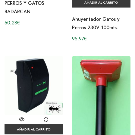
PERROS Y GATOS
AÑADIR AL CARRITO
RADARCAN
Ahuyentador Gatos y
60,28
€
Perros 230V 100mts.
95,97
€
AÑADIR AL CARRITO