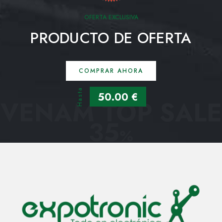
OFERTA EXCLUSIVA
PRODUCTO DE OFERTA
COMPRAR AHORA
Hasta
50.00 €
VENAM TOP SALE
35
%