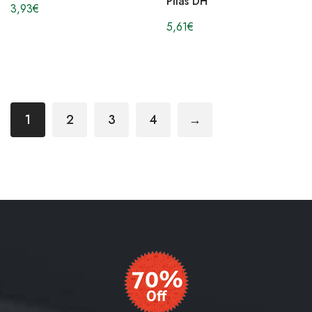
Pilas DH
3,93
€
5,61
€
1
2
3
4
→