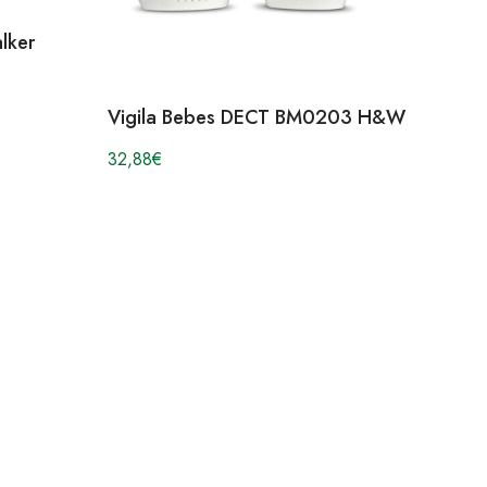
lker
Vigila Bebes DECT BM0203 H&W
32,88
€