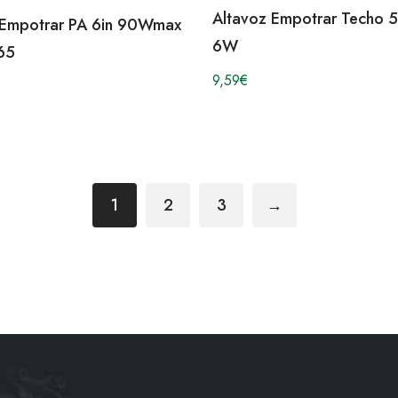
Altavoz Empotrar Techo 
 Empotrar PA 6in 90Wmax
6W
65
9,59
€
1
2
3
→