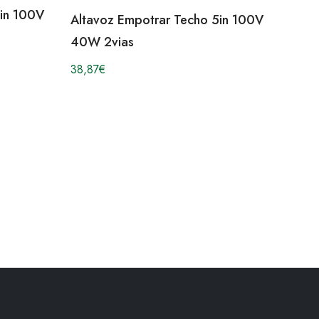
5in 100V
Altavoz Empotrar Techo 5in 100V
40W 2vias
38,87
€