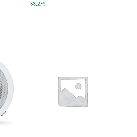
33,27
€