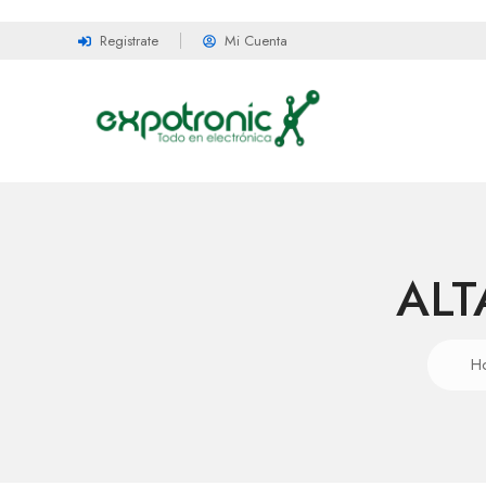
Registrate
Mi Cuenta
ALT
H