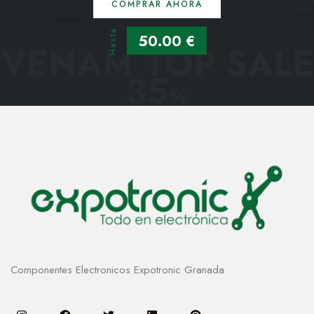
COMPRAR AHORA
Hasta
50.00 €
VENAM TOP SALE
35
%
Componentes Electronicos Expotronic Granada