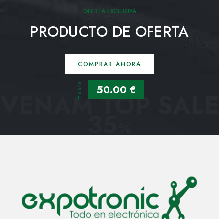
OFERTA EXCLUSIVA
PRODUCTO DE OFERTA
COMPRAR AHORA
Hasta
50.00 €
VENAM TOP SALE
35
%