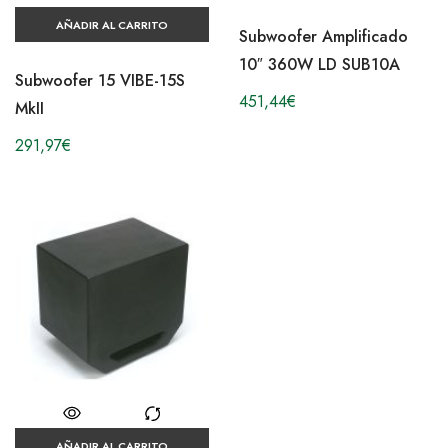
AÑADIR AL CARRITO
Subwoofer Amplificado
10″ 360W LD SUB10A
Subwoofer 15 VIBE-15S
451,44
€
MkII
291,97
€
AÑADIR AL CARRITO