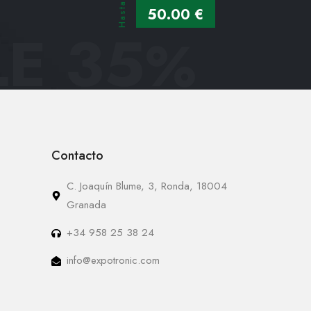
Hasta
50.00 €
E 35
%
Contacto
C. Joaquín Blume, 3, Ronda, 18004
Granada
+34 958 25 38 24
info@expotronic.com