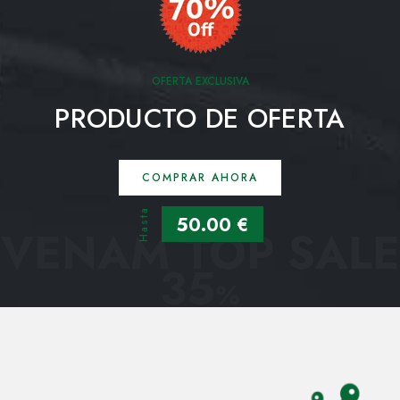
OFERTA EXCLUSIVA
PRODUCTO DE OFERTA
COMPRAR AHORA
Hasta
50.00 €
VENAM TOP SALE
35
%