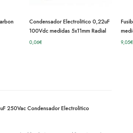
arbon
Condensador Electrolitico 0,22uF
Fusi
100Vdc medidas 5x11mm Radial
medi
0,06
€
9,05
€
00uF 250Vac Condensador Electrolitico