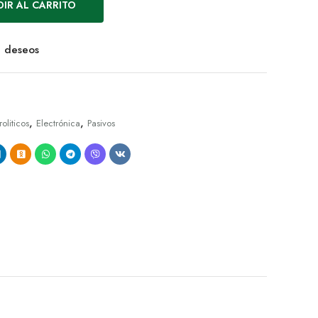
IR AL CARRITO
de deseos
,
,
roliticos
Electrónica
Pasivos