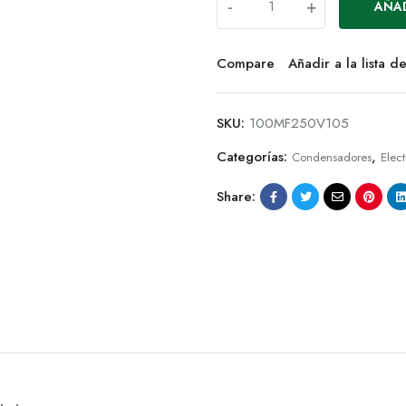
-
+
AÑAD
Compare
Añadir a la lista 
SKU:
100MF250V105
Categorías:
,
Condensadores
Elect
Share: