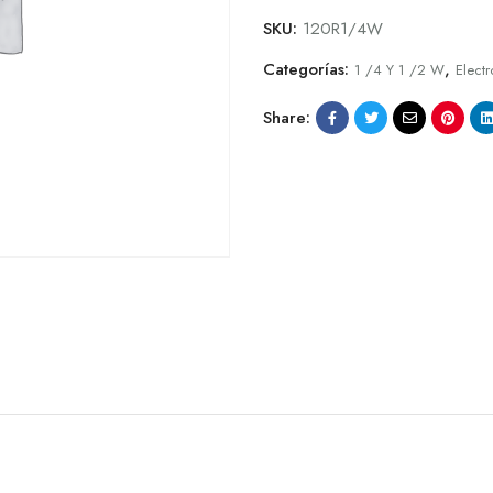
SKU:
120R1/4W
Categorías:
,
1 /4 Y 1 /2 W
Electr
Share: