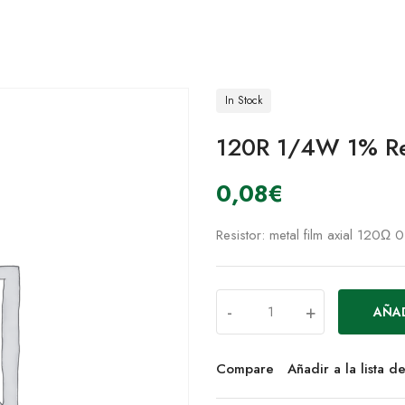
In Stock
120R 1/4W 1% Res
0,08
€
Resistor: metal film axial 120
-
+
AÑAD
Compare
Añadir a la lista 