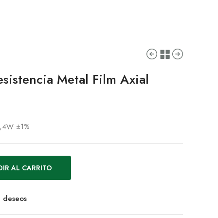
istencia Metal Film Axial
Ω 0,4W ±1%
IR AL CARRITO
de deseos