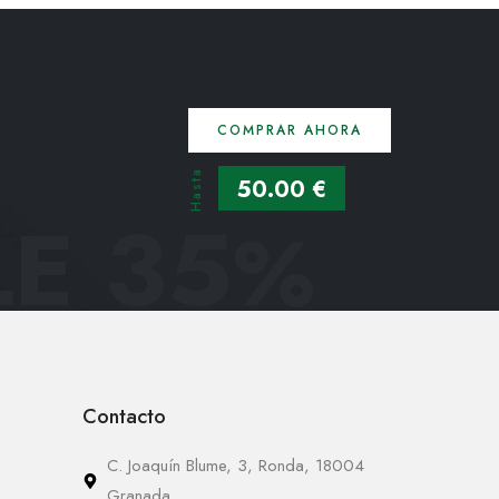
COMPRAR AHORA
Hasta
50.00 €
E 35
%
Contacto
C. Joaquín Blume, 3, Ronda, 18004
Granada