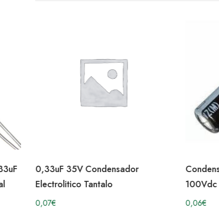
,33uF
0,33uF 35V Condensador
Condensa
al
Electrolitico Tantalo
100Vdc 
0,07
€
0,06
€