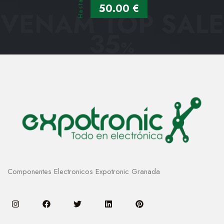
Hasta
50.00 €
VENAM TOP SALE
35
%
Componentes Electronicos Expotronic Granada