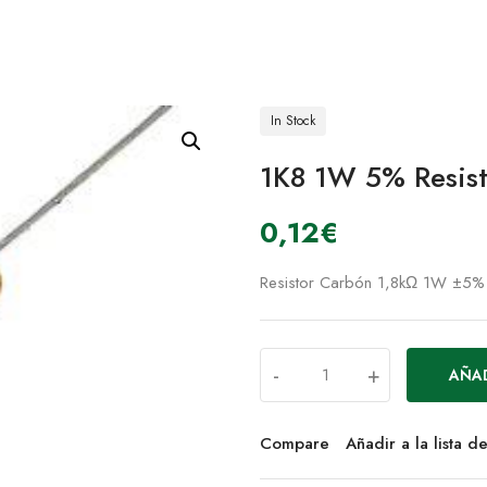
In Stock
1K8 1W 5% Resist
0,12
€
Resistor Carbón 1,8kΩ 1W ±5% t
-
+
AÑAD
Compare
Añadir a la lista 