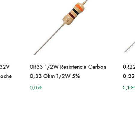
/32V
0R33 1/2W Resistencia Carbon
0R22
coche
0,33 Ohm 1/2W 5%
0,22
0,07
€
0,10
€