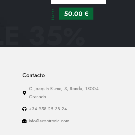
Hasta
50.00 €
E 35
%
Contacto
C. Joaquín Blume, 3, Ronda, 18004
Granada
+34 958 25 38 24
info@expotronic.com