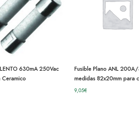
E LENTO 630mA 250Vac
Fusible Plano ANL 200A
 Ceramico
medidas 82x20mm para 
9,05
€