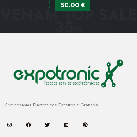
Hasta
50.00 €
VENAM TOP SALE
35
%
Componentes Electronicos Expotronic Granada