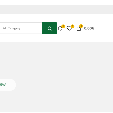
0
0,00
€
 15W