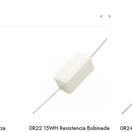
ia
0R22 15WH Resistencia Bobinada
0R24