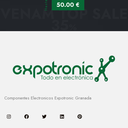
Hasta
50.00 €
VENAM TOP SALE
35
%
Componentes Electronicos Expotronic Granada