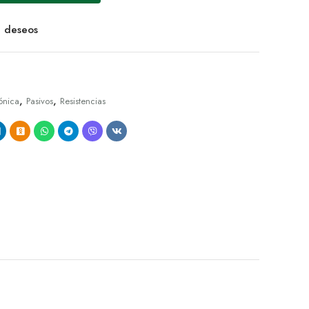
de deseos
,
,
ónica
Pasivos
Resistencias