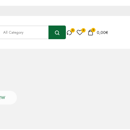
0
0,00
€
/2W