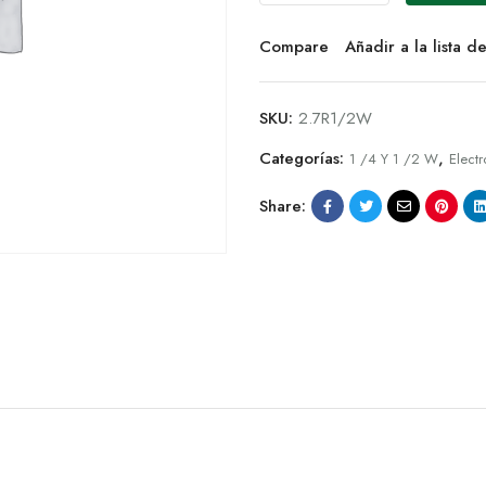
Compare
Añadir a la lista 
SKU:
2.7R1/2W
Categorías:
,
1 /4 Y 1 /2 W
Electr
Share: