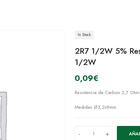
In Stock
2R7 1/2W 5% Res
1/2W
0,09
€
Resistencia de Carbon 2,7 Oh
Medidas Ø3,2x9mm
-
+
AÑAD