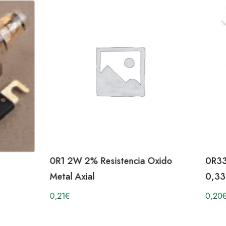
0R1 2W 2% Resistencia Oxido
0R33
Metal Axial
0,33
0,21
€
0,20