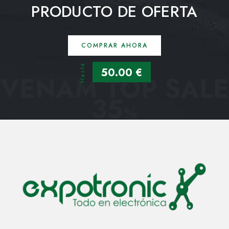
PRODUCTO DE OFERTA
COMPRAR AHORA
Hasta
50.00 €
VENAM TOP SALE
35
%