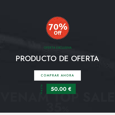
OFERTA EXCLUSIVA
PRODUCTO DE OFERTA
COMPRAR AHORA
Hasta
50.00 €
VENAM TOP SALE
35
%