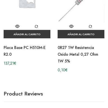
AÑADIR AL CARRITO
AÑADIR AL CARRITO
Placa Base PC H510M-E
0R27 1W Resistencia
R2.0
Oxido Metal 0,27 Ohm
1W 5%
137,21
€
0,10
€
Product Reviews