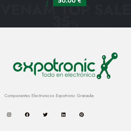
Hasta
50.00 €
VENAM TOP SALE
35
%
Componentes Electronicos Expotronic Granada