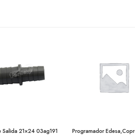
e Salida 21×24 03ag191
Programador Edesa,Copr