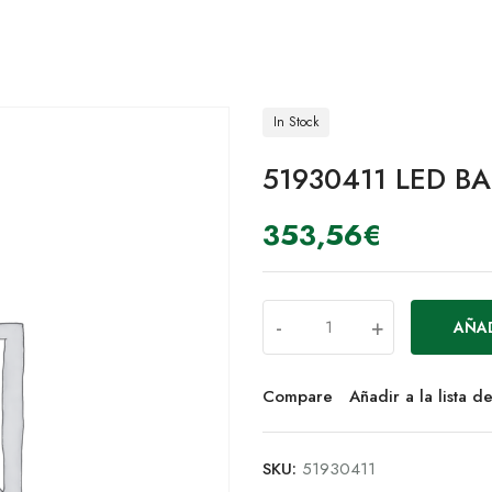
In Stock
51930411 LED B
353,56
€
-
+
AÑAD
Compare
Añadir a la lista 
SKU:
51930411