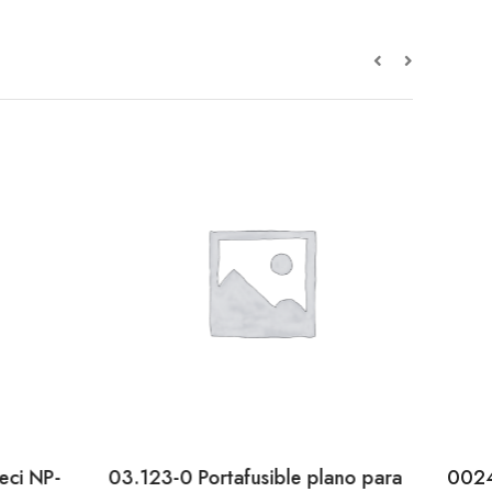
eci NP-
03.123-0 Portafusible plano para
0024