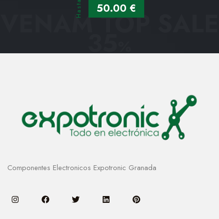
Hasta
50.00 €
VENAM TOP SALE
35
%
Componentes Electronicos Expotronic Granada