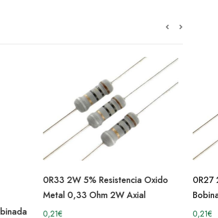
a Oxido
0R27 2W 5% Resistencia
al
Bobinada 0,27 Ohm 2W Axial
0R3
0,21
€