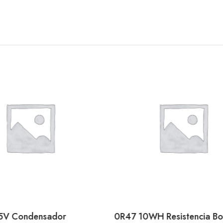
0R33 2W 5% Resistenci
Metal 0,33 Ohm 2W Axi
0WH Resistencia Bobinada
0,21
€