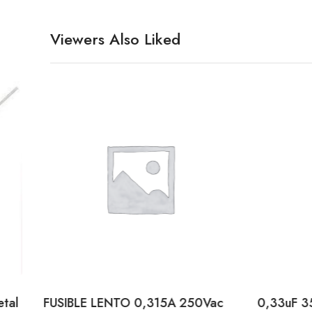
Viewers Also Liked
0Vac
0,33uF 35V Condensador
0R47 1