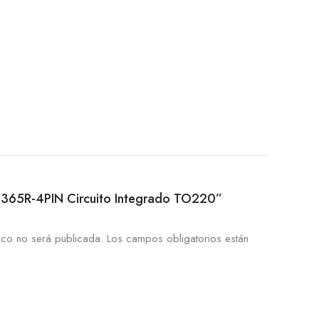
0,3
0,20
5L0365R-4PIN Circuito Integrado TO220”
ico no será publicada.
Los campos obligatorios están