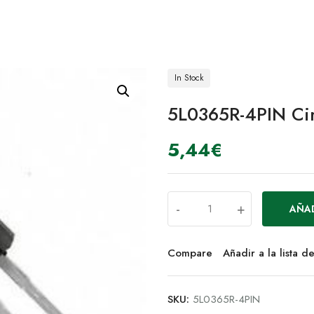
In Stock
5L0365R-4PIN Ci
5,44
€
-
+
AÑAD
Compare
Añadir a la lista 
SKU:
5L0365R-4PIN