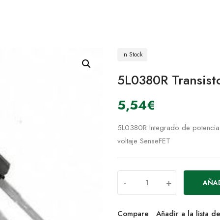
In Stock
5L0380R Transis
5,54
€
5L0380R Integrado de potencia
voltaje SenseFET
-
+
AÑAD
Compare
Añadir a la lista 