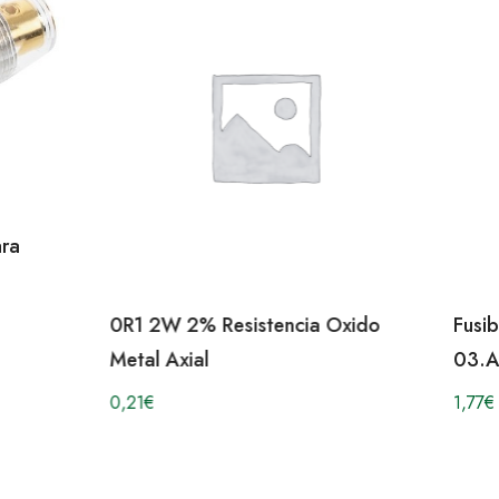
istencia Oxido
Fusible 30A Serie ORO (UNIDAD
03.AUE30
1,77
€