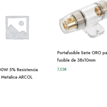
Portafusible Serie ORO para
fusible de 38x10mm
7,03
€
0R1 2W 2% Res
Metal Axial
0,21
€