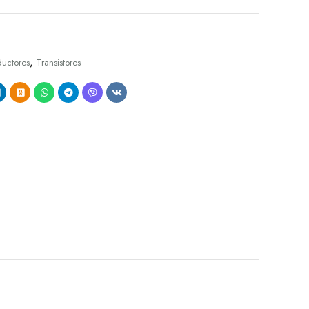
,
uctores
Transistores