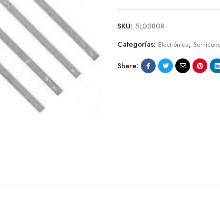
SKU:
5L0380R
Categorías:
,
Electrónica
Semicond
Share: