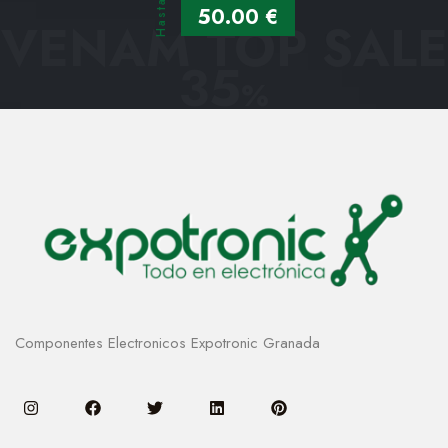
Hasta
50.00 €
VENAM TOP SALE
35
%
Componentes Electronicos Expotronic Granada