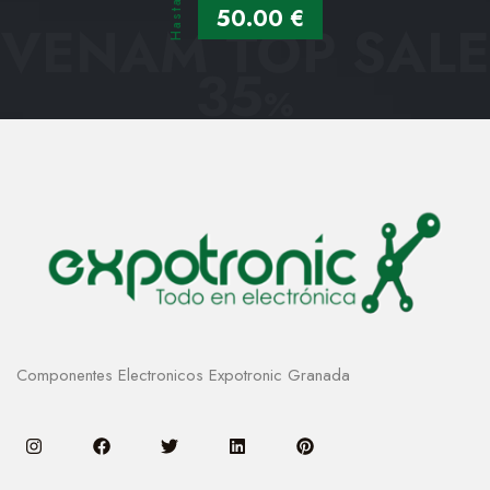
Hasta
50.00 €
VENAM TOP SALE
35
%
Componentes Electronicos Expotronic Granada