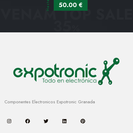
Hasta
50.00 €
VENAM TOP SALE
35
%
Componentes Electronicos Expotronic Granada