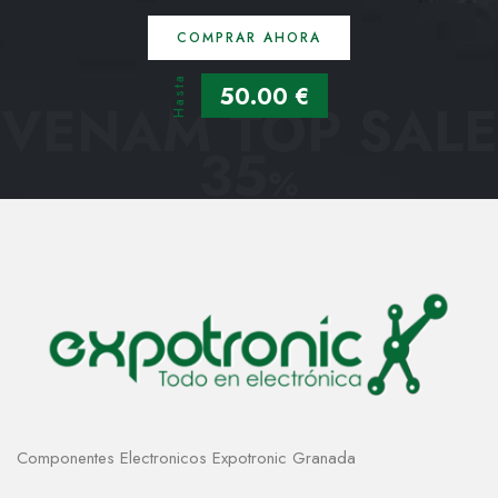
COMPRAR AHORA
Hasta
50.00 €
VENAM TOP SALE
35
%
Componentes Electronicos Expotronic Granada